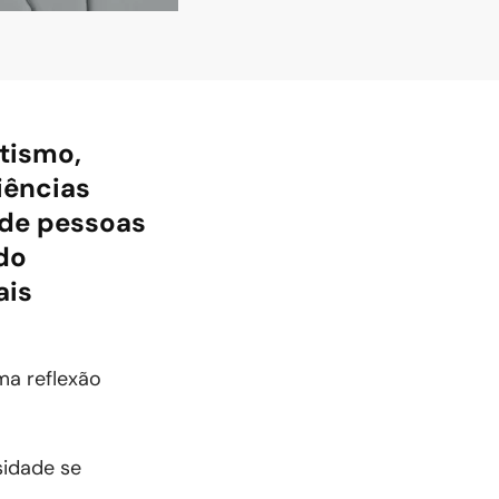
utismo,
iências
 de pessoas
do
ais
uma reflexão
sidade se