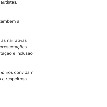
autistas,
s também a
 as narrativas
epresentações,
tação e inclusão
smo
nos convidam
 e respeitosa