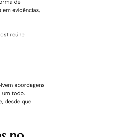
forma de
 em evidências,
post reúne
volvem abordagens
o um todo.
e, desde que
as no