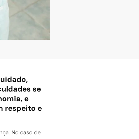
cuidado,
culdades se
nomia, e
m respeito e
ança. No caso de