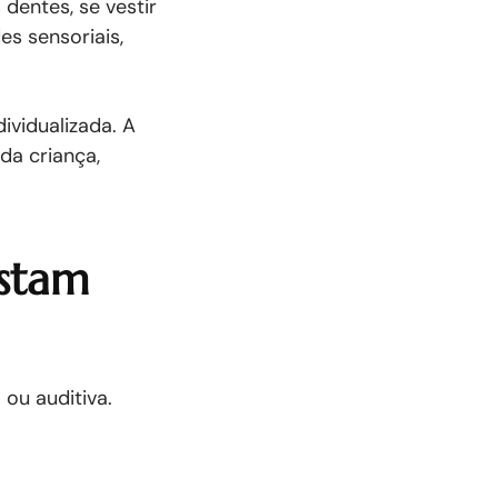
dentes, se vestir
s sensoriais,
ividualizada. A
da criança,
estam
 ou auditiva.